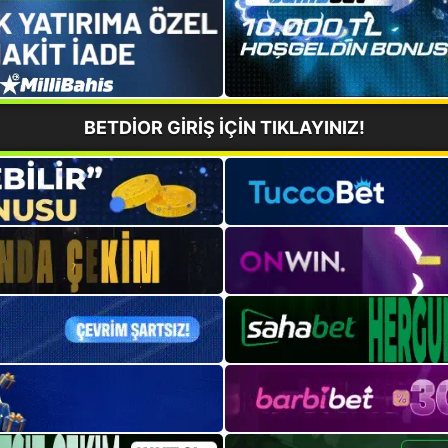
BETDİOR GİRİŞ İÇİN TIKLAYINIZ!