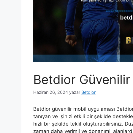
Betdior Güvenili
Haziran 26, 2024
yazar
Betdior
Betdior güvenilir mobil uygulaması Betdio
tanıyan ve işinizi etkili bir şekilde deste
hızlı bir şekilde teklif oluşturabilirsiniz.
zaman daha verimli ve donanımlı alanlarda 