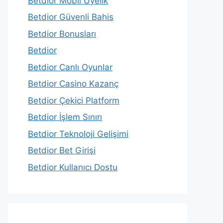
Betdior Mobil Üyelik
Betdior Güvenli Bahis
Betdior Bonusları
Betdior
Betdior Canlı Oyunlar
Betdior Casino Kazanç
Betdior Çekici Platform
Betdior İşlem Sınırı
Betdior Teknoloji Gelişimi
Betdior Bet Girişi
Betdior Kullanıcı Dostu