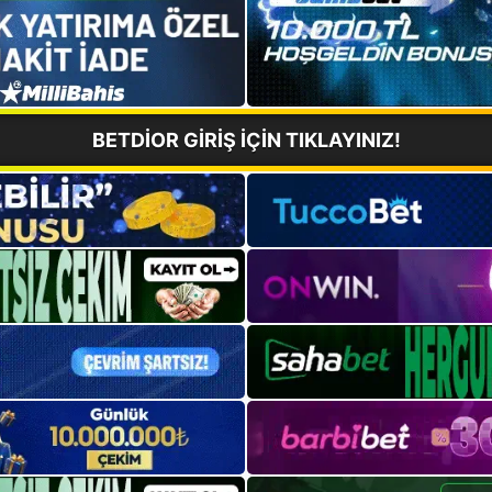
BETDİOR GİRİŞ İÇİN TIKLAYINIZ!