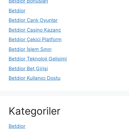
Betdior Bonusları
Betdior
Betdior Canlı Oyunlar
Betdior Casino Kazanç
Betdior Çekici Platform
Betdior İşlem Sınırı
Betdior Teknoloji Gelişimi
Betdior Bet Girişi
Betdior Kullanıcı Dostu
Kategoriler
Betdior