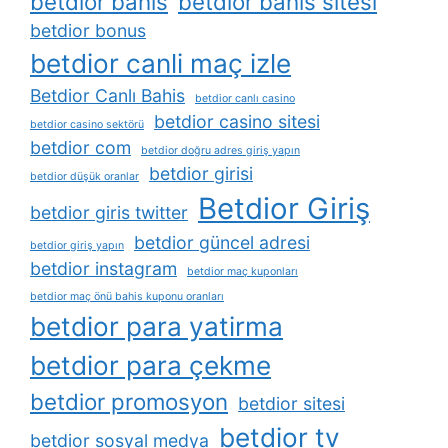
betdior bahis
betdior bahis sitesi
betdior bonus
betdior canli maç izle
Betdior Canlı Bahis
betdior canlı casino
betdior casino sitesi
betdior casino sektörü
betdior com
betdior doğru adres giriş yapın
betdior girisi
betdior düşük oranlar
Betdior Giriş
betdior giris twitter
betdior güncel adresi
betdior giriş yapın
betdior instagram
betdior maç kuponları
betdior maç önü bahis kuponu oranları
betdior para yatirma
betdior para çekme
betdior promosyon
betdior sitesi
betdior tv
betdior sosyal medya