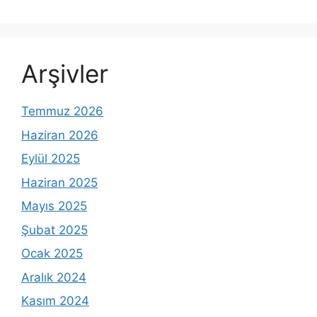
Arşivler
Temmuz 2026
Haziran 2026
Eylül 2025
Haziran 2025
Mayıs 2025
Şubat 2025
Ocak 2025
Aralık 2024
Kasım 2024