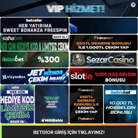
×
BETDİOR GİRİŞ İÇİN TIKLAYINIZ!