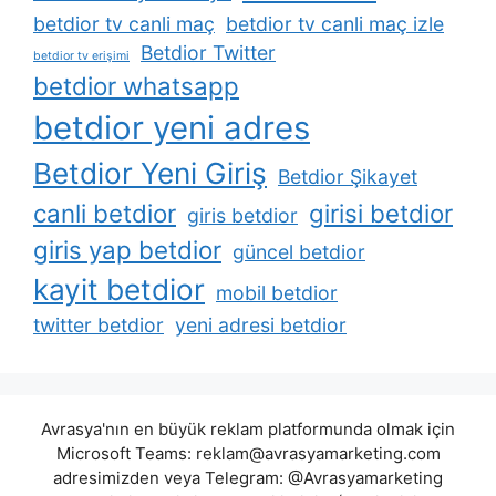
betdior tv canli maç
betdior tv canli maç izle
Betdior Twitter
betdior tv erişimi
betdior whatsapp
betdior yeni adres
Betdior Yeni Giriş
Betdior Şikayet
canli betdior
girisi betdior
giris betdior
giris yap betdior
güncel betdior
kayit betdior
mobil betdior
twitter betdior
yeni adresi betdior
Avrasya'nın en büyük reklam platformunda olmak için
Microsoft Teams:
reklam@avrasyamarketing.com
adresimizden veya Telegram: @Avrasyamarketing