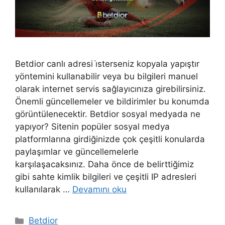
Betdior canlı adresi i̇sterseniz kopyala yapıştır
yöntemini kullanabilir veya bu bilgileri manuel
olarak internet servis sağlayıcınıza girebilirsiniz.
Önemli güncellemeler ve bildirimler bu konumda
görüntülenecektir. Betdior sosyal medyada ne
yapıyor? Sitenin popüler sosyal medya
platformlarına girdiğinizde çok çeşitli konularda
paylaşımlar ve güncellemelerle
karşılaşacaksınız. Daha önce de belirttiğimiz
gibi sahte kimlik bilgileri ve çeşitli IP adresleri
kullanılarak …
Devamını oku
Kategoriler
Betdior