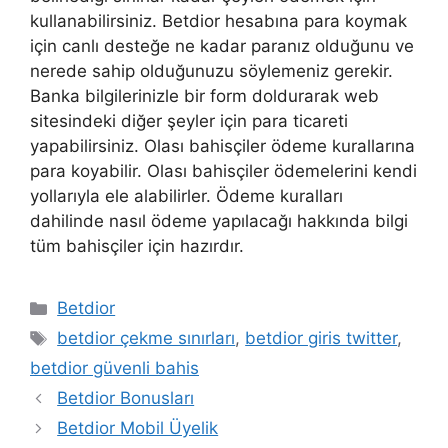
kullanabilirsiniz. Betdior hesabına para koymak
için canlı desteğe ne kadar paranız olduğunu ve
nerede sahip olduğunuzu söylemeniz gerekir.
Banka bilgilerinizle bir form doldurarak web
sitesindeki diğer şeyler için para ticareti
yapabilirsiniz. Olası bahisçiler ödeme kurallarına
para koyabilir. Olası bahisçiler ödemelerini kendi
yollarıyla ele alabilirler. Ödeme kuralları
dahilinde nasıl ödeme yapılacağı hakkında bilgi
tüm bahisçiler için hazırdır.
Kategoriler
Betdior
Etiketler
betdior çekme sınırları
,
betdior giris twitter
,
betdior güvenli bahis
Betdior Bonusları
Betdior Mobil Üyelik