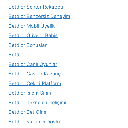
Betdior Sektör Rekabeti
Betdior Benzersiz Deneyim
Betdior Mobil Üyelik
Betdior Güvenli Bahis
Betdior Bonusları
Betdior
Betdior Canlı Oyunlar
Betdior Casino Kazanç
Betdior Çekici Platform
Betdior İşlem Sınırı
Betdior Teknoloji Gelişimi
Betdior Bet Girişi
Betdior Kullanıcı Dostu