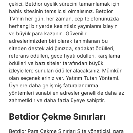
çekici. Betdior üyelik sürecini tamamlamak için
bahis sitesinin temsilcisi olmalısınız. Betdior
TV’nin her gün, her zaman, cep telefonunuzda
herhangi bir yerde kesintisiz yayınlarını izleyin
ve büyük para kazanın. Güvenilir
adreslerimizden biri olarak tanımlanan bu
siteden destek aldığınızda, sadakat ödülleri,
referans ödülleri, gece fiyatı ödülleri, karşılama
ödülleri ve bazı siteler tarafından büyük
izleyicilere sunulan ödüller alacaksınız. Mümkün
olan seçenekleriniz var. Yatırım Tutarı Yöntemi.
Üyelere daha gelişmiş faturalandırma
yöntemleri sunabilen adresler genellikle daha az
zahmetlidir ve daha fazla üyeye sahiptir.
Betdior Çekme Sınırları
Betdior Para Çekme Sınırları Site yöneticisi, para