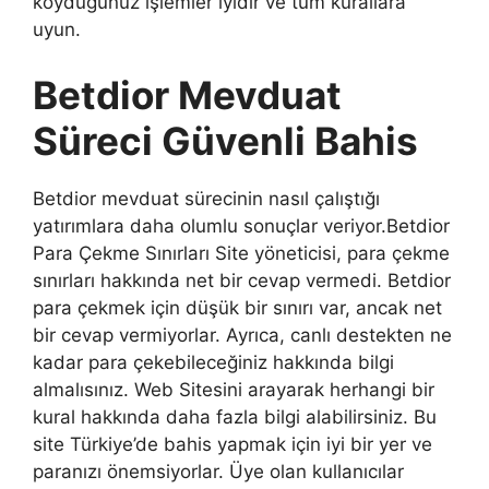
koyduğunuz işlemler iyidir ve tüm kurallara
uyun.
Betdior Mevduat
Süreci Güvenli Bahis
Betdior mevduat sürecinin nasıl çalıştığı
yatırımlara daha olumlu sonuçlar veriyor.Betdior
Para Çekme Sınırları Site yöneticisi, para çekme
sınırları hakkında net bir cevap vermedi. Betdior
para çekmek için düşük bir sınırı var, ancak net
bir cevap vermiyorlar. Ayrıca, canlı destekten ne
kadar para çekebileceğiniz hakkında bilgi
almalısınız. Web Sitesini arayarak herhangi bir
kural hakkında daha fazla bilgi alabilirsiniz. Bu
site Türkiye’de bahis yapmak için iyi bir yer ve
paranızı önemsiyorlar. Üye olan kullanıcılar