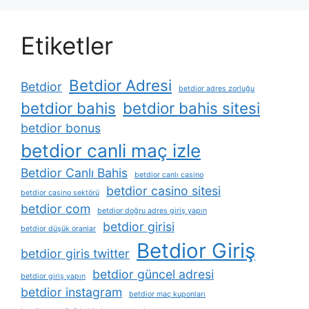
Etiketler
Betdior Adresi
Betdior
betdior adres zorluğu
betdior bahis
betdior bahis sitesi
betdior bonus
betdior canli maç izle
Betdior Canlı Bahis
betdior canlı casino
betdior casino sitesi
betdior casino sektörü
betdior com
betdior doğru adres giriş yapın
betdior girisi
betdior düşük oranlar
Betdior Giriş
betdior giris twitter
betdior güncel adresi
betdior giriş yapın
betdior instagram
betdior maç kuponları