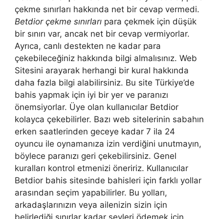
çekme sınırları hakkında net bir cevap vermedi.
Betdior çekme sınırları
para çekmek için düşük
bir sınırı var, ancak net bir cevap vermiyorlar.
Ayrıca, canlı destekten ne kadar para
çekebileceğiniz hakkında bilgi almalısınız. Web
Sitesini arayarak herhangi bir kural hakkında
daha fazla bilgi alabilirsiniz. Bu site Türkiye’de
bahis yapmak için iyi bir yer ve paranızı
önemsiyorlar. Üye olan kullanıcılar Betdior
kolayca çekebilirler. Bazı web sitelerinin sabahın
erken saatlerinden geceye kadar 7 ila 24
oyuncu ile oynamanıza izin verdiğini unutmayın,
böylece paranızı geri çekebilirsiniz. Genel
kuralları kontrol etmenizi öneririz. Kullanıcılar
Betdior bahis sitesinde bahisleri için farklı yollar
arasından seçim yapabilirler. Bu yolları,
arkadaşlarınızın veya ailenizin sizin için
belirlediği sınırlar kadar şeyleri ödemek için