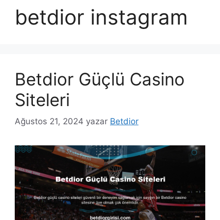
betdior instagram
Betdior Güçlü Casino
Siteleri
Ağustos 21, 2024
yazar
Betdior