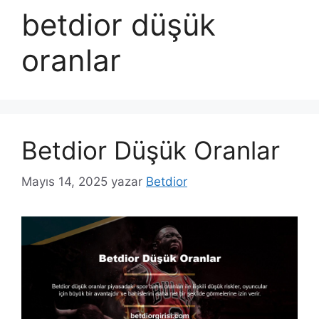
betdior düşük
oranlar
Betdior Düşük Oranlar
Mayıs 14, 2025
yazar
Betdior