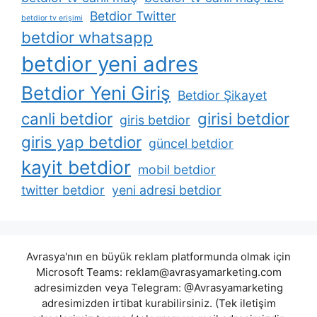
Betdior Twitter
betdior tv erişimi
betdior whatsapp
betdior yeni adres
Betdior Yeni Giriş
Betdior Şikayet
canli betdior
girisi betdior
giris betdior
giris yap betdior
güncel betdior
kayit betdior
mobil betdior
twitter betdior
yeni adresi betdior
Avrasya'nın en büyük reklam platformunda olmak için
Microsoft Teams:
reklam@avrasyamarketing.com
adresimizden veya Telegram: @Avrasyamarketing
adresimizden irtibat kurabilirsiniz. (Tek iletişim