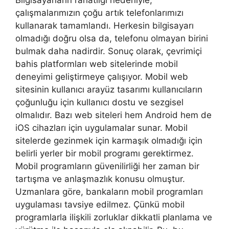
Bilgisayarların rahatlığı nedeniyle,
çalışmalarımızın çoğu artık telefonlarımızı
kullanarak tamamlandı. Herkesin bilgisayarı
olmadığı doğru olsa da, telefonu olmayan birini
bulmak daha nadirdir. Sonuç olarak, çevrimiçi
bahis platformları web sitelerinde mobil
deneyimi geliştirmeye çalışıyor. Mobil web
sitesinin kullanıcı arayüz tasarımı kullanıcıların
çoğunluğu için kullanıcı dostu ve sezgisel
olmalıdır. Bazı web siteleri hem Android hem de
iOS cihazları için uygulamalar sunar. Mobil
sitelerde gezinmek için karmaşık olmadığı için
belirli yerler bir mobil programı gerektirmez.
Mobil programların güvenilirliği her zaman bir
tartışma ve anlaşmazlık konusu olmuştur.
Uzmanlara göre, bankaların mobil programları
uygulaması tavsiye edilmez. Çünkü mobil
programlarla ilişkili zorluklar dikkatli planlama ve