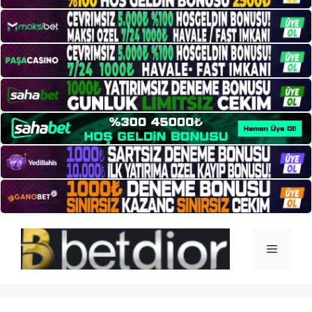
İçeriğe
atla
Menü