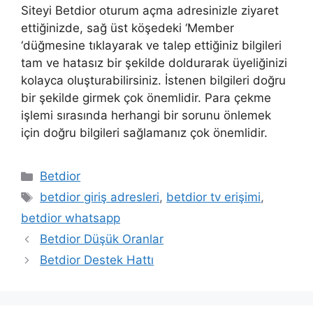
Siteyi Betdior oturum açma adresinizle ziyaret
ettiğinizde, sağ üst köşedeki ‘Member
‘düğmesine tıklayarak ve talep ettiğiniz bilgileri
tam ve hatasız bir şekilde doldurarak üyeliğinizi
kolayca oluşturabilirsiniz. İstenen bilgileri doğru
bir şekilde girmek çok önemlidir. Para çekme
işlemi sırasında herhangi bir sorunu önlemek
için doğru bilgileri sağlamanız çok önemlidir.
Kategoriler
Betdior
Etiketler
betdior giriş adresleri
,
betdior tv erişimi
,
betdior whatsapp
Betdior Düşük Oranlar
Betdior Destek Hattı