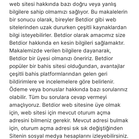
web sitesi hakkında bazı doğru veya yanlış
bilgilere sahip olmamızı sağlıyor. Bu makalelerin
bir sonucu olarak, bireyler Betdior gibi web
sitelerinden uzak dururken çeşitli kaynaklardan
bilgi isteyebilirler. Betdior olarak amacımız size
Betdior hakkında en kesin bilgileri sağlamaktır.
Makalemizde verilen bilgilere dayanarak,
Betdior bir üyesi olmanızı öneririz. Betdior
popüler bir bahis sitesi olduğundan, avantajlar
çeşitli bahis platformlarından gelen geri
bildirimlere ve incelemelere göre belirlenir.
Ödeme veya bonuslar hakkında bazı sorularınız
olabilir. Tüm bu sorulara cevap vermeyi
amaçlıyoruz. Betdior web sitesine üye olmak
için, web sitesi için mevcut oturum açma
adresini bilmeniz gerekir. Mevcut adresi bulmak
için, oturum açma adresi sık sık değiştiğinden
Sitenin sosyal medya hesaplarını izleyebilirsiniz.