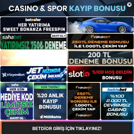
×
BETDİOR GİRİŞ İÇİN TIKLAYINIZ!