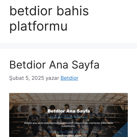
betdior bahis
platformu
Betdior Ana Sayfa
Şubat 5, 2025
yazar
Betdior