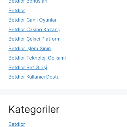
Betdior Bonusları
Betdior
Betdior Canlı Oyunlar
Betdior Casino Kazanç
Betdior Çekici Platform
Betdior İşlem Sınırı
Betdior Teknoloji Gelişimi
Betdior Bet Girişi
Betdior Kullanıcı Dostu
Kategoriler
Betdior