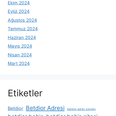
Ekim 2024
Eylül 2024
Ağustos 2024
Temmuz 2024
Haziran 2024
Mayıs 2024
Nisan 2024
Mart 2024
Etiketler
Betdior Adresi
Betdior
betdior adres zorluğu