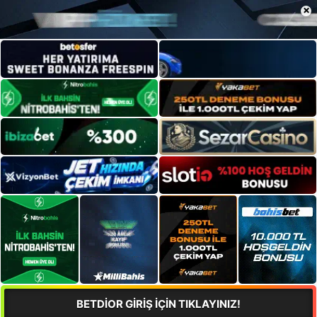
×
BETDİOR GİRİŞ İÇİN TIKLAYINIZ!