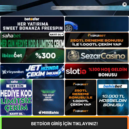
×
BETDİOR GİRİŞ İÇİN TIKLAYINIZ!