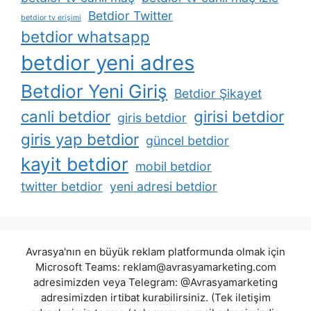
Betdior Twitter
betdior tv erişimi
betdior whatsapp
betdior yeni adres
Betdior Yeni Giriş
Betdior Şikayet
canli betdior
girisi betdior
giris betdior
giris yap betdior
güncel betdior
kayit betdior
mobil betdior
twitter betdior
yeni adresi betdior
Avrasya'nın en büyük reklam platformunda olmak için
Microsoft Teams:
reklam@avrasyamarketing.com
adresimizden veya Telegram: @Avrasyamarketing
adresimizden irtibat kurabilirsiniz. (Tek iletişim