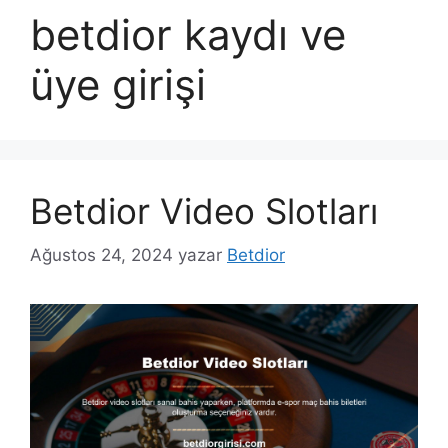
betdior kaydı ve
üye girişi
Betdior Video Slotları
Ağustos 24, 2024
yazar
Betdior