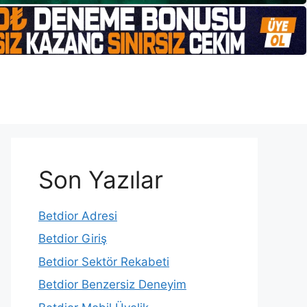
Son Yazılar
Betdior Adresi
Betdior Giriş
Betdior Sektör Rekabeti
Betdior Benzersiz Deneyim